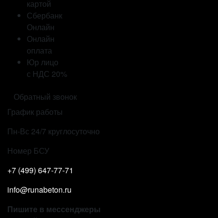
картой
Сбербанк
Онлайн
Онлайн
оплата
Юр лицо
с НДС 20%
Обратный звонок
График работы
Пн-Вс 24/7 круглосуточно
Номер БСУ
+7 (499)
647-77-71
info@runabeton.ru
Пишите в мессенджеры