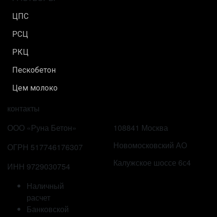
ЦПС
РСЦ
РКЦ
Пескобетон
Цем молоко
контакты
ООО «Руна Бетон»
108841 Москва
Новомосковский АО
ОГРН 517746176307
Калужское шоссе 6с4
ИНН 9729030754
Наличный
расчет
Банковской