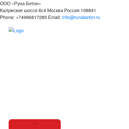
ООО «Руна Бетон»
Калужское шоссе 6с4
Москва
Россия
108841
Phone:
+74996817285
Email:
info@runabeton.ru
Бетон
Растворы
Доставка
Прайс
Бетононасос
FAQ
О заводе
Реквизиты