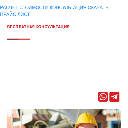
РАСЧЕТ СТОИМОСТИ
КОНСУЛЬТАЦИЯ
СКАЧАТЬ
ПРАЙС ЛИСТ
БЕСПЛАТНАЯ КОНСУЛЬТАЦИЯ
И РАСЧЁТ 3Х ВАРИАНТОВ СМЕТ
На консультации:
Задам уточняющие вопросы по поставке
Обсудим поставку и расскажу о компании
Расскажу о этапах работы и подводных камнях
Если все понравится, согласуем условия для составления
договора
* средний ответ 15 сек